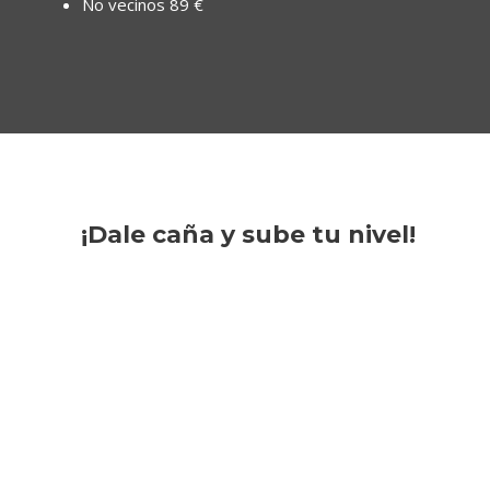
No vecinos 89 €
¡
Dale caña y sube tu nivel!